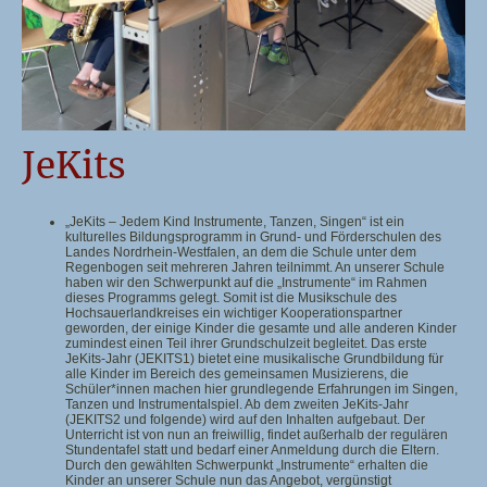
JeKits
„JeKits – Jedem Kind Instrumente, Tanzen, Singen“ ist ein
kulturelles Bildungsprogramm in Grund- und Förderschulen des
Landes Nordrhein-Westfalen, an dem die Schule unter dem
Regenbogen seit mehreren Jahren teilnimmt. An unserer Schule
haben wir den Schwerpunkt auf die „Instrumente“ im Rahmen
dieses Programms gelegt. Somit ist die Musikschule des
Hochsauerlandkreises ein wichtiger Kooperationspartner
geworden, der einige Kinder die gesamte und alle anderen Kinder
zumindest einen Teil ihrer Grundschulzeit begleitet. Das erste
JeKits-Jahr (JEKITS1) bietet eine musikalische Grundbildung für
alle Kinder im Bereich des gemeinsamen Musizierens, die
Schüler*innen machen hier grundlegende Erfahrungen im Singen,
Tanzen und Instrumentalspiel. Ab dem zweiten JeKits-Jahr
(JEKITS2 und folgende) wird auf den Inhalten aufgebaut. Der
Unterricht ist von nun an freiwillig, findet außerhalb der regulären
Stundentafel statt und bedarf einer Anmeldung durch die Eltern.
Durch den gewählten Schwerpunkt „Instrumente“ erhalten die
Kinder an unserer Schule nun das Angebot, vergünstigt